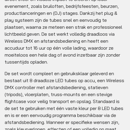
evenement, zoals bruiloften, bedrijfsfeesten, beurzen,
productlanceringen en (DJ) stages. Dankzij het plug &
play systeem zijn de tubes snel en eenvoudig te
plaatsen, waarna ze meteen een strak en professioneel
lichtbeeld geven. De set werkt volledig draadloos via
Wireless DMX en afstandsbediening en heeft een
accuduur tot 16 uur op één volle lading, waardoor ze
moeiteloos een hele dag of avond inzetbaar zijn zonder
tussentijds opladen.
De set wordt compleet en gebruiksklaar geleverd en
bestaat uit 8 draadloze LED tubes op accu, een Wireless
DMX controller met afstandsbediening, statieven
(tripods), vloerplaten, truss-mounts en een stevige
flightcase voor veilig transport en opslag. Standaard is
de set te gebruiken met één vaste kleur per 8 LED tubes
en is er een eenvoudig programma beschikbaar via de
afstandsbediening. Wanneer er specifieke wensen zijn,
zoals kleurverlopen, effecten of een volledig op maat