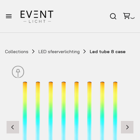
Homepagina
Verhuur
Collections
LED sfeerverlichting
Led tube 8 case
Bruiloft pakketten
Afspraak op locatie
Over Eventlicht
Contact