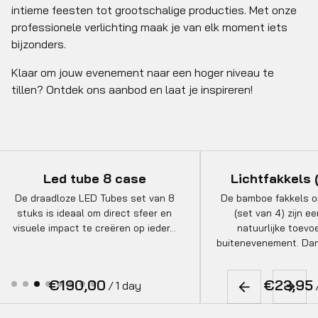
intieme feesten tot grootschalige producties. Met onze
professionele verlichting maak je van elk moment iets
bijzonders.
Klaar om jouw evenement naar een hoger niveau te
tillen? Ontdek ons aanbod en laat je inspireren!
ase
Lichtfakkels (set van 4)
 set van 8
De bamboe fakkels op zonne-energie
N
t sfeer en
(set van 4) zijn een stijlvolle en
ka
n op ieder…
natuurlijke toevoeging aan elk
met
buitenevenement. Dankzij het gebruik…
/