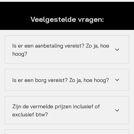
Veelgestelde vragen:
Is er een aanbetaling vereist? Zo ja, hoe
hoog?
Er geldt een aanbetaling van 100%. De
Is er een borg vereist? Zo ja, hoe hoog?
producten dienen volledig en direct bij het
plaatsen van de bestelling te worden betaald.
Bij het huren van onze producten vragen wij een
Zijn de vermelde prijzen inclusief of
borg van 50% van het totale huurbedrag. Deze
borg dient vooraf te worden voldaan.
exclusief btw?
Na afloop van de huurperiode wordt de borg
volledig terugbetaald, mits de gehuurde