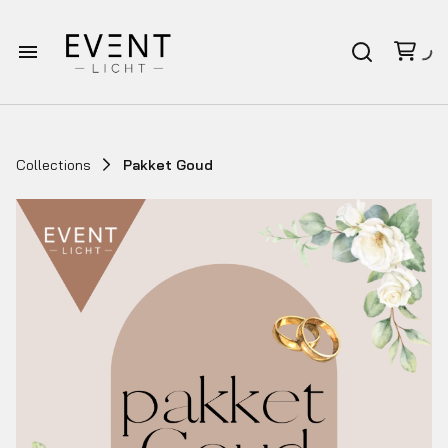
Homepagina
Verhuur
Collections
Pakket Goud
Bruiloft pakketten
Afspraak op locatie
Over Eventlicht
Contact