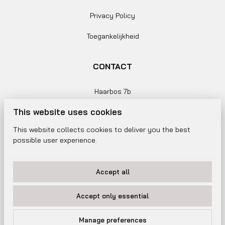
Privacy Policy
Toegankelijkheid
CONTACT
Haarbos 7b
This website uses cookies
3953 HA Maarsbergen
This website collects cookies to deliver you the best
+31 180 47 79 01
possible user experience.
Info@eventlicht.nl
Accept all
Accept only essential
Manage preferences