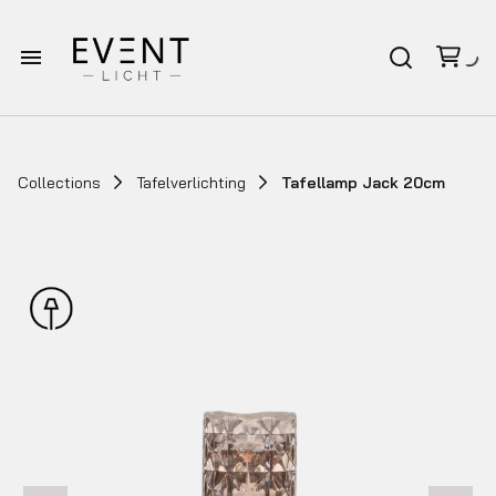
Homepagina
Verhuur
Collections
Tafelverlichting
Tafellamp Jack 20cm
Bruiloft pakketten
Afspraak op locatie
Over Eventlicht
Contact